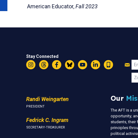
American Educator,
Fall 2023
Stay Connected
Jo
Em
Instagram
Threads
Facebook
Bluesky
YouTube
LinkedIn
Text
U
Zi
Our
Mis
Randi Weingarten
PRESIDENT
The AFT is a u
opportunity; an
Fedrick C. Ingram
students, thei
SECRETARY-TREASURER
principles thr
political activ