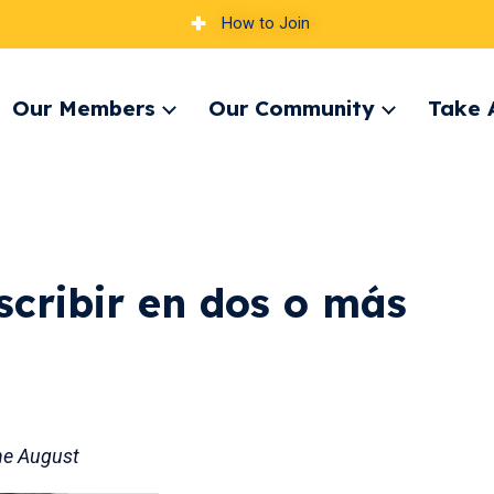
How to Join
Our Members
Our Community
Take 
pand
Expand
Expand
nu
menu
menu
scribir en dos o más
ne August