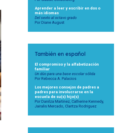
Aprender a leer y escribir en dos o
más idiomas
Del sexto al octavo grado
Por Diane August
También en español
El compromiso y la alfabetización
familiar
Un dúo para una base escolar sólida
Por Rebecca A. Palacios
Los mejores consejos de padres a
padres para involucrarse en la
escuela de su(s) hijo(s)
Por Danilza Martinez, Catherine Kennedy,
Jairalis Mercado, Claritza Rodriguez