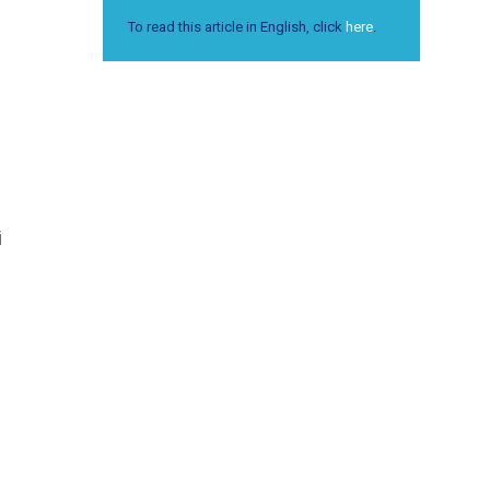
To read this article in English, click
here
.
e
i