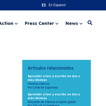
En Espanol
Action
Press Center
News
Search
Expand
Expand
Expand
menu
menu
menu
SEARC
Artículos relacionados
Aprender a leer y escribir en dos o
más idiomas
Primera infancia
Por Linda M. Espinosa
Aprender a leer y escribir en dos o
más idiomas
Del jardín de infancia al quinto grado
Por Claude Goldenberg