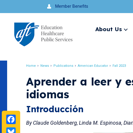
Jump
Member Benefits
to
navigation
About Us
Ex
me
Search
Home
News
Publications
American Educator
Fall 2023
Breadcrumb
Aprender a leer y e
idiomas
Introducción
Facebook
By Claude Goldenberg, Linda M. Espinosa, Dia
Bluesky