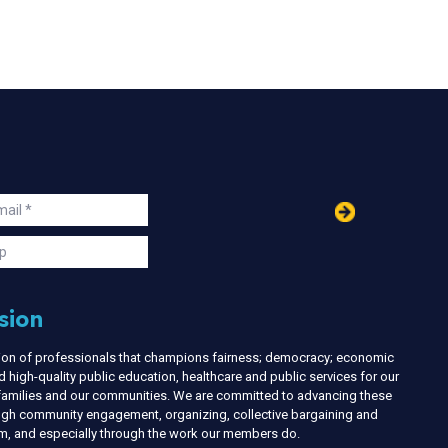
in
ail
s
p
sion
nion of professionals that champions fairness; democracy; economic
d high-quality public education, healthcare and public services for our
r families and our communities. We are committed to advancing these
ough community engagement, organizing, collective bargaining and
ism, and especially through the work our members do.